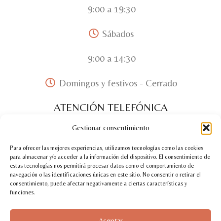
9:00 a 19:30
Sábados
9:00 a 14:30
Domingos y festivos - Cerrado
ATENCIÓN TELEFÓNICA
Gestionar consentimiento
Lunes a Viernes
Para ofrecer las mejores experiencias, utilizamos tecnologías como las cookies
9:00 a 14:00 y 16:00 - 20:00
para almacenar y/o acceder a la información del dispositivo. El consentimiento de
estas tecnologías nos permitirá procesar datos como el comportamiento de
navegación o las identificaciones únicas en este sitio. No consentir o retirar el
Sábados
consentimiento, puede afectar negativamente a ciertas características y
funciones.
9:00 a 14:30
Aceptar